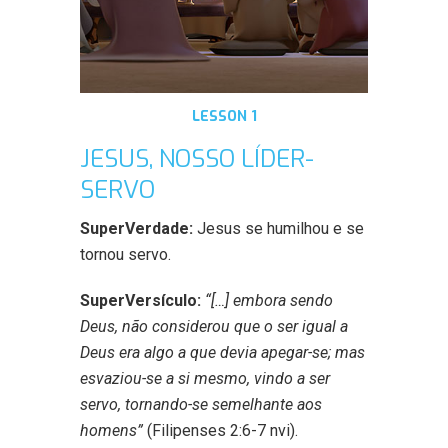
LESSON 1
JESUS, NOSSO LÍDER-
SERVO
SuperVerdade:
Jesus se humilhou e se
tornou servo.
SuperVersículo:
“[…] embora sendo
Deus, não considerou que o ser igual a
Deus era algo a que devia apegar-se; mas
esvaziou-se a si mesmo, vindo a ser
servo, tornando-se semelhante aos
homens”
(Filipenses 2:6-7
nvi
).